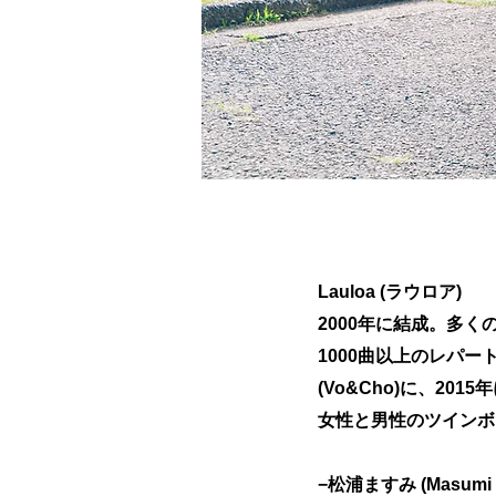
Lauloa (ラウロア)
2000年に結成。多
1000曲以上のレパート
(Vo&Cho)に、201
女性と男性のツインボ
−松浦ますみ (Masumi M