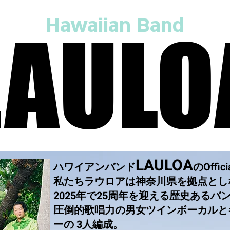
Hawaiian Band
LAULO
LAULO
LAULOA
ハワイアンバンド
のOffi
私たちラウロアは神奈川県を拠点とし
2025年で25周年を迎える歴史あるバ
圧倒的歌唱力の男女ツインボーカルと
ーの 3人編成。