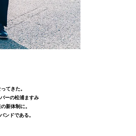
なってきた。
メンバーの松浦ますみ
、現在の新体制に。
バンドである。